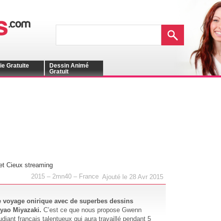
ie Gratuite
Dessin Animé
Gratuit
t Cieux streaming
2015 – 2mn40 – France
Ajouté le 28 Avr 2015
 voyage onirique avec de superbes dessins
ayao Miyazaki.
C’est ce que nous propose Gwenn
diant français talentueux qui aura travaillé pendant 5