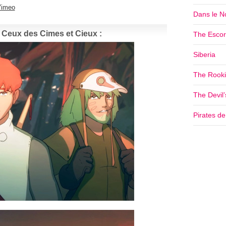
Vimeo
Dans le No
 Ceux des Cimes et Cieux :
The Escor
Siberia
The Rookie
The Devil
Pirates d