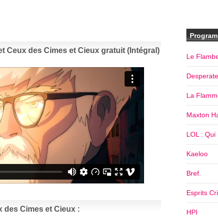
Program
t Ceux des Cimes et Cieux gratuit (Intégral)
Le Flamb
Desperat
La Flamm
Maxton Ha
LOL : Qui R
Kaeloo
Bref.
Esprits Cr
x des Cimes et Cieux :
HPI