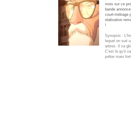
mois sur ce pro
bande annonce,
court-métrage 
réalisation rem
!
Synopsis : L’h
lequel on suit 
arbres. Il va gl
C’est là qu’il v
prêter main for