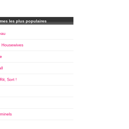
mes les plus populaires
eau
e Housewives
e
ll
it, Sort !
iminels