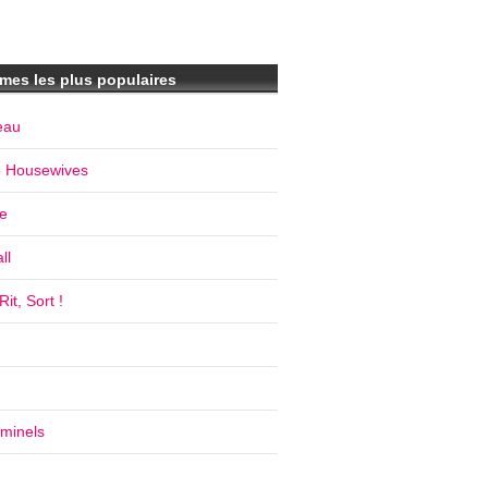
mes les plus populaires
eau
e Housewives
e
ll
it, Sort !
iminels