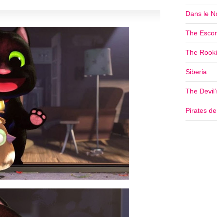
Dans le No
The Escor
The Rookie
Siberia
The Devil
Pirates d