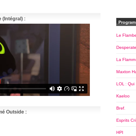
(Intégral) :
Program
Le Flamb
Desperat
La Flamm
Maxton Ha
LOL : Qui R
Kaeloo
Bref.
mé Outside :
Esprits Cr
HPI