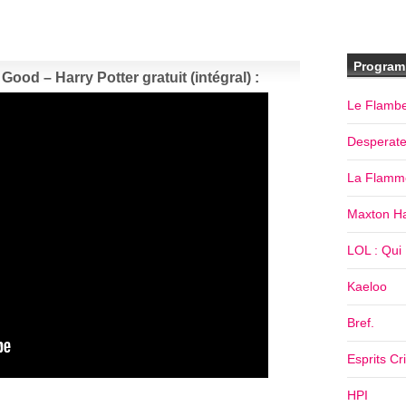
Program
ood – Harry Potter gratuit (intégral) :
Le Flamb
Desperat
La Flamm
Maxton Ha
LOL : Qui R
Kaeloo
Bref.
Esprits Cr
HPI