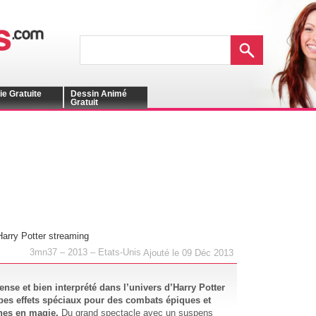
ie Gratuite
Dessin Animé
Gratuit
arry Potter streaming
3mn37 – 2013 – Etats-Unis
Ajouté le 09 Déc 2013
tense et bien interprété dans l’univers d’Harry Potter
bes effets spéciaux pour des combats épiques et
hes en magie.
Du grand spectacle avec un suspens