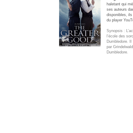
haletant qui mér
ses auteurs dan
disponibles, ils
du player YouT
Synopsis : L’ac
l’école des sorc
Dumbledore. Il 
par Grindelwald 
Dumbledore.