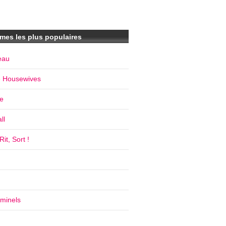
mes les plus populaires
eau
e Housewives
e
ll
it, Sort !
iminels