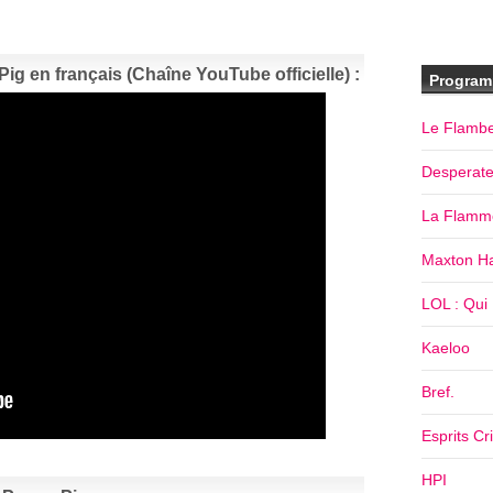
g en français (Chaîne YouTube officielle) :
Program
Le Flamb
Desperat
La Flamm
Maxton Ha
LOL : Qui R
Kaeloo
Bref.
Esprits Cr
HPI