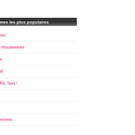
mes les plus populaires
eau
e Housewives
e
ll
it, Sort !
iminels