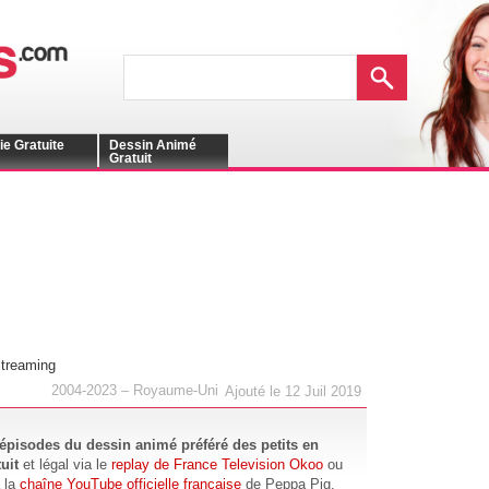
ie Gratuite
Dessin Animé
Gratuit
treaming
2004-2023 – Royaume-Uni
Ajouté le 12 Juil 2019
épisodes du dessin animé préféré des petits en
uit
et légal via le
replay de France Television Okoo
ou
 la
chaîne YouTube officielle française
de Peppa Pig.