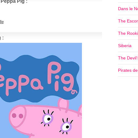
 Peppa Pig :
Dans le No
The Escor
le
The Rookie
 :
Siberia
The Devil
Pirates d