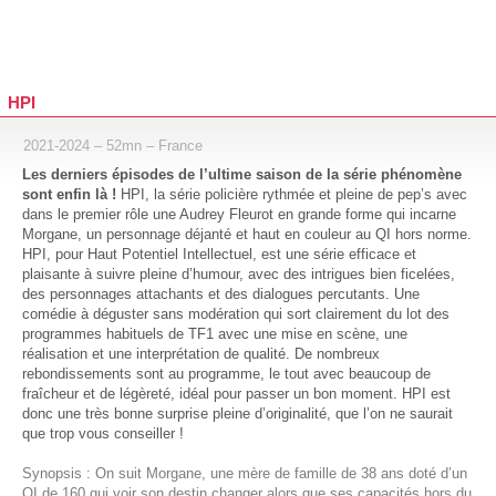
HPI
2021-2024 – 52mn – France
Les derniers épisodes de l’ultime saison de la série phénomène
sont enfin là !
HPI, la série policière rythmée et pleine de pep’s avec
dans le premier rôle une Audrey Fleurot en grande forme qui incarne
Morgane, un personnage déjanté et haut en couleur au QI hors norme.
HPI, pour Haut Potentiel Intellectuel, est une série efficace et
plaisante à suivre pleine d’humour, avec des intrigues bien ficelées,
des personnages attachants et des dialogues percutants. Une
comédie à déguster sans modération qui sort clairement du lot des
programmes habituels de TF1 avec une mise en scène, une
réalisation et une interprétation de qualité. De nombreux
rebondissements sont au programme, le tout avec beaucoup de
fraîcheur et de légèreté, idéal pour passer un bon moment. HPI est
donc une très bonne surprise pleine d’originalité, que l’on ne saurait
que trop vous conseiller !
Synopsis : On suit Morgane, une mère de famille de 38 ans doté d’un
QI de 160 qui voir son destin changer alors que ses capacités hors du