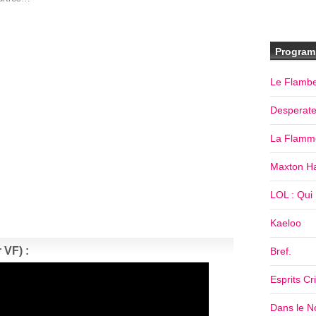
Program
Le Flamb
Desperat
La Flamm
Maxton Ha
LOL : Qui R
Kaeloo
 VF) :
Bref.
Esprits Cr
Dans le No