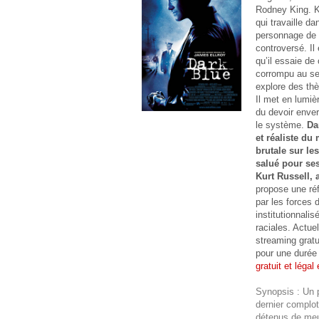
Rodney King. Ku
qui travaille d
personnage de K
controversé. Il
qu’il essaie de
corrompu au se
explore des thè
Il met en lumiè
du devoir envers
le système.
Da
et réaliste du
brutale sur les
salué pour ses
Kurt Russell, 
propose une ré
par les forces 
institutionnali
raciales. Actue
streaming gratu
pour une durée 
gratuit et légal 
Synopsis : Un p
dernier complot
détenus de me