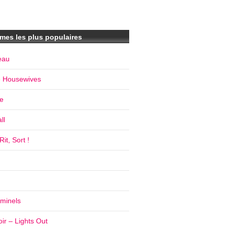
mes les plus populaires
eau
e Housewives
e
ll
it, Sort !
iminels
ir – Lights Out