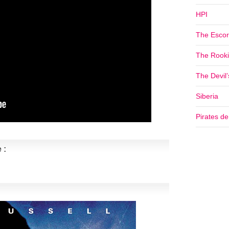
HPI
The Escor
The Rookie
The Devil
Siberia
Pirates d
 :