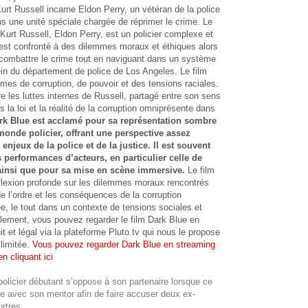
rt Russell incarne Eldon Perry, un vétéran de la police
ans une unité spéciale chargée de réprimer le crime. Le
urt Russell, Eldon Perry, est un policier complexe et
 est confronté à des dilemmes moraux et éthiques alors
 combattre le crime tout en naviguant dans un système
in du département de police de Los Angeles. Le film
mes de corruption, de pouvoir et des tensions raciales.
re les luttes internes de Russell, partagé entre son sens
 la loi et la réalité de la corruption omniprésente dans
rk Blue est acclamé pour sa représentation sombre
 monde policier, offrant une perspective assez
 enjeux de la police et de la justice. Il est souvent
 performances d’acteurs, en particulier celle de
ainsi que pour sa mise en scène immersive.
Le film
flexion profonde sur les dilemmes moraux rencontrés
de l’ordre et les conséquences de la corruption
sée, le tout dans un contexte de tensions sociales et
llement, vous pouvez regarder le film Dark Blue en
it et légal via la plateforme Pluto.tv qui nous le propose
limitée.
Vous pouvez regarder Dark Blue en streaming
en cliquant ici
olicier débutant s’oppose à son partenaire lorsque ce
e avec son mentor afin de faire accuser deux ex-
urtres…