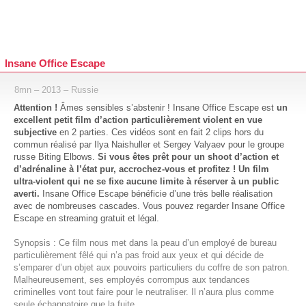
Insane Office Escape
8mn – 2013 – Russie
Attention !
Âmes sensibles s’abstenir ! Insane Office Escape est
un
excellent petit film d’action particulièrement violent en vue
subjective
en 2 parties. Ces vidéos sont en fait 2 clips hors du
commun réalisé par Ilya Naishuller et Sergey Valyaev pour le groupe
russe Biting Elbows.
Si vous êtes prêt pour un shoot d’action et
d’adrénaline à l’état pur, accrochez-vous et profitez ! Un film
ultra-violent qui ne se fixe aucune limite à réserver à un public
averti.
Insane Office Escape bénéficie d’une très belle réalisation
avec de nombreuses cascades. Vous pouvez regarder Insane Office
Escape en streaming gratuit et légal.
Synopsis : Ce film nous met dans la peau d’un employé de bureau
particulièrement fêlé qui n’a pas froid aux yeux et qui décide de
s’emparer d’un objet aux pouvoirs particuliers du coffre de son patron.
Malheureusement, ses employés corrompus aux tendances
criminelles vont tout faire pour le neutraliser. Il n’aura plus comme
seule échappatoire que la fuite…