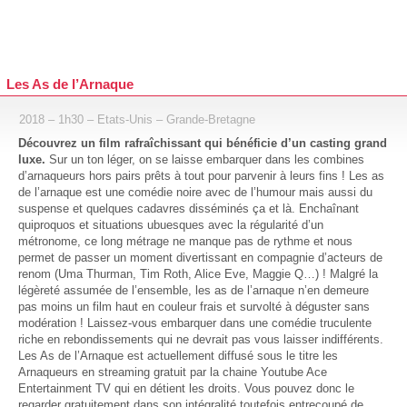
Les As de l’Arnaque
2018 – 1h30 – Etats-Unis – Grande-Bretagne
Découvrez un film rafraîchissant qui bénéficie d’un casting grand
luxe.
Sur un ton léger, on se laisse embarquer dans les combines
d’arnaqueurs hors pairs prêts à tout pour parvenir à leurs fins ! Les as
de l’arnaque est une comédie noire avec de l’humour mais aussi du
suspense et quelques cadavres disséminés ça et là. Enchaînant
quiproquos et situations ubuesques avec la régularité d’un
métronome, ce long métrage ne manque pas de rythme et nous
permet de passer un moment divertissant en compagnie d’acteurs de
renom (Uma Thurman, Tim Roth, Alice Eve, Maggie Q…) ! Malgré la
légèreté assumée de l’ensemble, les as de l’arnaque n’en demeure
pas moins un film haut en couleur frais et survolté à déguster sans
modération ! Laissez-vous embarquer dans une comédie truculente
riche en rebondissements qui ne devrait pas vous laisser indifférents.
Les As de l’Arnaque est actuellement diffusé sous le titre les
Arnaqueurs en streaming gratuit par la chaine Youtube Ace
Entertainment TV qui en détient les droits. Vous pouvez donc le
regarder gratuitement dans son intégralité toutefois entrecoupé de