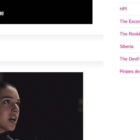
HPI
The Escor
The Rookie
Siberia
The Devil
Pirates d