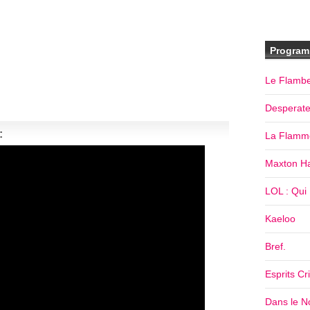
Program
Le Flamb
Desperat
:
La Flamm
Maxton Ha
LOL : Qui R
Kaeloo
Bref.
Esprits Cr
Dans le No