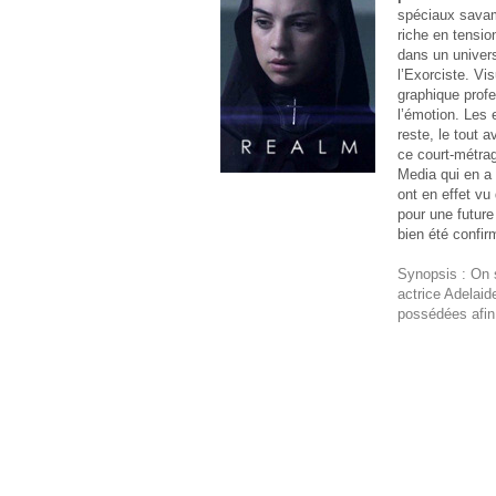
spéciaux savam
riche en tensio
dans un univers
l’Exorciste. Vi
graphique prof
l’émotion. Les 
reste, le tout
ce court-métrag
Media qui en a 
ont en effet vu
pour une future
bien été confir
Synopsis : On s
actrice Adelaid
possédées afin 