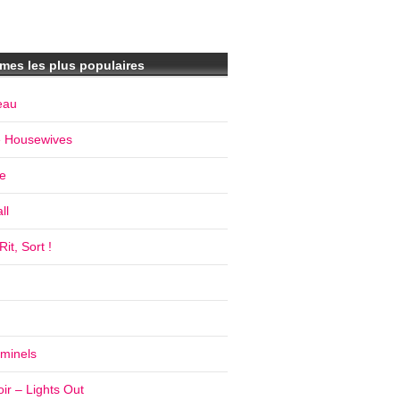
mes les plus populaires
eau
e Housewives
e
ll
it, Sort !
iminels
ir – Lights Out