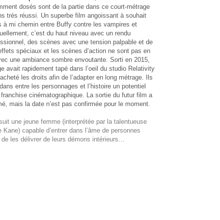
ment dosés sont de la partie dans ce court-métrage
ns très réussi. Un superbe film angoissant à souhait
 à mi chemin entre Buffy contre les vampires et
suellement, c’est du haut niveau avec un rendu
essionnel, des scènes avec une tension palpable et de
effets spéciaux et les scènes d’action ne sont pas en
 avec une ambiance sombre envoutante. Sorti en 2015,
e avait rapidement tapé dans l’oeil du studio Relativity
acheté les droits afin de l’adapter en long métrage. Ils
 dans entre les personnages et l’histoire un potentiel
 franchise cinématographique. La sortie du futur film a
mé, mais la date n’est pas confirmée pour le moment.
uit une jeune femme (interprétée par la talentueuse
e Kane) capable d’entrer dans l’âme de personnes
de les délivrer de leurs démons intérieurs…