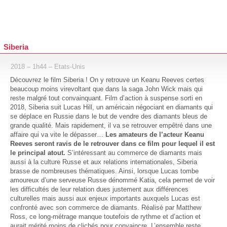
Siberia
2018 – 1h44 – Etats-Unis
Découvrez le film Siberia ! On y retrouve un Keanu Reeves certes
beaucoup moins virevoltant que dans la saga John Wick mais qui
reste malgré tout convainquant. Film d’action à suspense sorti en
2018, Siberia suit Lucas Hill, un américain négociant en diamants qui
se déplace en Russie dans le but de vendre des diamants bleus de
grande qualité. Mais rapidement, il va se retrouver empêtré dans une
affaire qui va vite le dépasser…
Les amateurs de l’acteur Keanu
Reeves seront ravis de le retrouver dans ce film pour lequel il est
le principal atout.
S’intéressant au commerce de diamants mais
aussi à la culture Russe et aux relations internationales, Siberia
brasse de nombreuses thématiques. Ainsi, lorsque Lucas tombe
amoureux d’une serveuse Russe dénommé Katia, cela permet de voir
les difficultés de leur relation dues justement aux différences
culturelles mais aussi aux enjeux importants auxquels Lucas est
confronté avec son commerce de diamants. Réalisé par Matthew
Ross, ce long-métrage manque toutefois de rythme et d’action et
aurait mérité moins de clichés pour convaincre. L’ensemble reste