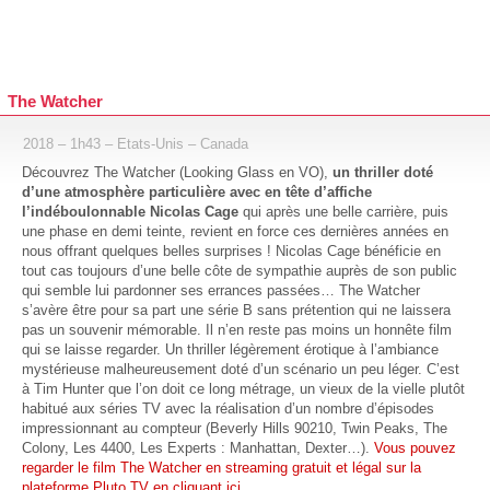
The Watcher
2018 – 1h43 – Etats-Unis – Canada
Découvrez The Watcher (Looking Glass en VO),
un thriller doté
d’une atmosphère particulière avec en tête d’affiche
l’indéboulonnable Nicolas Cage
qui après une belle carrière, puis
une phase en demi teinte, revient en force ces dernières années en
nous offrant quelques belles surprises ! Nicolas Cage bénéficie en
tout cas toujours d’une belle côte de sympathie auprès de son public
qui semble lui pardonner ses errances passées… The Watcher
s’avère être pour sa part une série B sans prétention qui ne laissera
pas un souvenir mémorable. Il n’en reste pas moins un honnête film
qui se laisse regarder. Un thriller légèrement érotique à l’ambiance
mystérieuse malheureusement doté d’un scénario un peu léger. C’est
à Tim Hunter que l’on doit ce long métrage, un vieux de la vielle plutôt
habitué aux séries TV avec la réalisation d’un nombre d’épisodes
impressionnant au compteur (Beverly Hills 90210, Twin Peaks, The
Colony, Les 4400, Les Experts : Manhattan, Dexter…).
Vous pouvez
regarder le film The Watcher en streaming gratuit et légal sur la
plateforme Pluto TV en cliquant ici