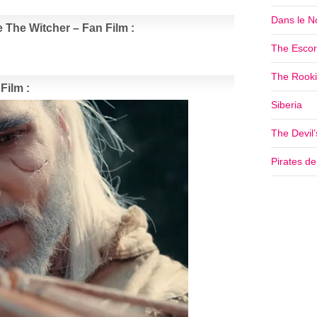
Dans le No
e The Witcher – Fan Film :
The Escor
The Rookie
Film :
Siberia
The Devil
Pirates d