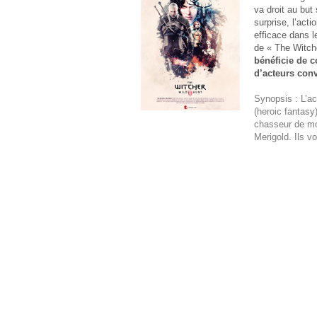
va droit au bu
surprise, l’acti
efficace dans l
de « The Witch
bénéficie de c
d’acteurs conv
Synopsis : L’ac
(heroic fantasy
chasseur de mo
Merigold. Ils v