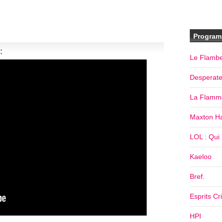
Program
:
Le Flamb
Desperat
La Flamm
Maxton Ha
LOL : Qui R
Kaeloo
Bref.
Esprits Cr
HPI