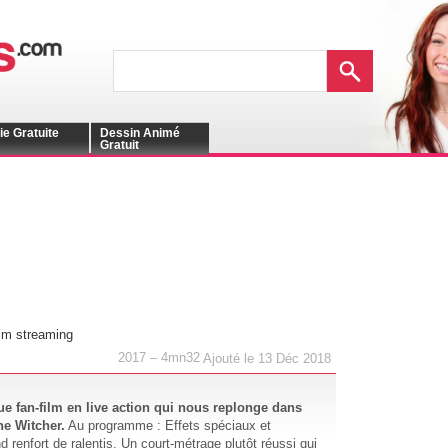
ie Gratuite
Dessin Animé
Gratuit
lm streaming
2017 – 4mn32
Ajouté le 13 Déc 2018
e fan-film en live action qui nous replonge dans
he Witcher.
Au programme : Effets spéciaux et
 renfort de ralentis. Un court-métrage plutôt réussi qui