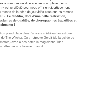
t sans s’encombrer d’un scénario complexe. Sans
on y est privilégié pour nous offrir un divertissement
e monde de la série de jeu vidéo basé sur les romans
er ».
Ce fan-film, doté d’une belle réalisation,
ostumes de qualités, de chorégraphies travaillées et
aincants !
tion prend place dans l’univers médiéval-fantastique
) de The Witcher. On y retrouve Geralt (de la guilde de
nstres) avec à ses côtés la magicienne Triss
ont affronter un chevalier maudit…