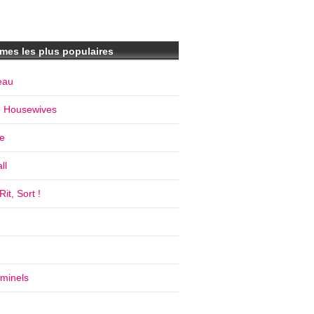
mes les plus populaires
eau
e Housewives
e
ll
it, Sort !
iminels