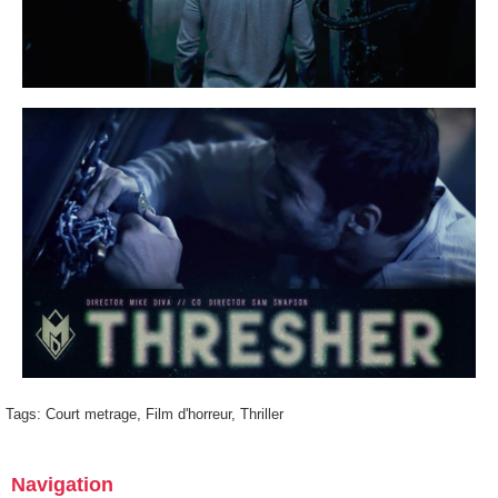
Tags:
Court metrage
,
Film d'horreur
,
Thriller
Navigation