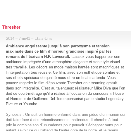
Thresher
2014 – 7mn41 – Etats-Unis
Ambiance angoissante jusqu’à son paroxysme et tension
maximale dans ce film d’horreur grandiose inspiré par les
romans de l’écrivain H.P. Lovecraft.
Laissez-vous happer par son
ambiance imprégnée d’une atmosphère glaçante et son style visuel
très travaillé. Les décors en mode maison hantée sont magnifiques et
l’interprétation très réussie. Ce film, avec son esthétique sombre et
ses effets spéciaux de qualité nous offre un final inattendu. Vous
pouvez regarder le film d’épouvante Thresher en streaming gratuit
dans son intégralité. C’est au talentueux réalisateur Mike Diva que l’on
doit ce court-métrage qu’il a réalisé à l’occasion du concours « House
of Horrors » de Guillermo Del Toro sponsorisé par le studio Legendary
Picture et Youtube.
Synopsis : On suit un homme enfermé dans une pièce d’un manoir qui
doit faire face à des rebondissements inattendus. Il cherche à tout
prix la combinaison d’un cadenas pour pouvoir s’échapper sans pour
autant savoir ce qui l’attend de l’autre côté de la porte, et le temps