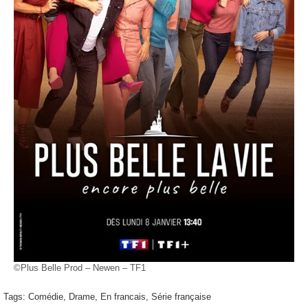
©Plus Belle Prod – Newen – TF1
Tags:
Comédie
,
Drame
,
En francais
,
Série française