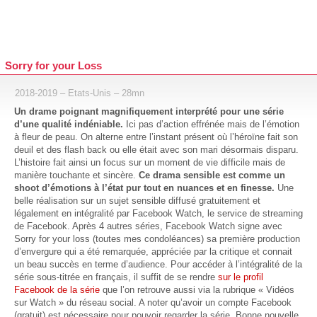
Sorry for your Loss
2018-2019 – Etats-Unis – 28mn
Un drame poignant magnifiquement interprété pour une série
d’une qualité indéniable.
Ici pas d’action effrénée mais de l’émotion
à fleur de peau. On alterne entre l’instant présent où l’héroïne fait son
deuil et des flash back ou elle était avec son mari désormais disparu.
L’histoire fait ainsi un focus sur un moment de vie difficile mais de
manière touchante et sincère.
Ce drama sensible est comme un
shoot d’émotions à l’état pur tout en nuances et en finesse.
Une
belle réalisation sur un sujet sensible diffusé gratuitement et
légalement en intégralité par Facebook Watch, le service de streaming
de Facebook. Après 4 autres séries, Facebook Watch signe avec
Sorry for your loss (toutes mes condoléances) sa première production
d’envergure qui a été remarquée, appréciée par la critique et connait
un beau succès en terme d’audience. Pour accéder à l’intégralité de la
série sous-titrée en français, il suffit de se rendre
sur le profil
Facebook de la série
que l’on retrouve aussi via la rubrique « Vidéos
sur Watch » du réseau social. A noter qu’avoir un compte Facebook
(gratuit) est nécessaire pour pouvoir regarder la série. Bonne nouvelle,