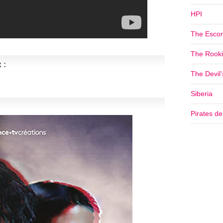
HPI
The Escor
The Rookie
 :
The Devil
Siberia
Pirates d