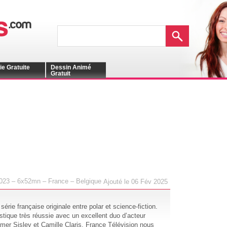
ie Gratuite
Dessin Animé
Gratuit
023 – 6x52mn – France – Belgique
Ajouté le 06 Fév 2025
érie française originale entre polar et science-fiction.
stique très réussie avec un excellent duo d’acteur
er Sisley et Camille Claris. France Télévision nous