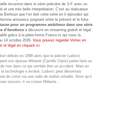
 belle incursion dans la série policière de S-F avec un
lé et une très belle interprétation. C’est au réalisateur
e Berhoun que l’on doit cette série en 6 épisodes qui
ilemme amoureux poignant entre le présent et le futur.
irtuose pour un programme ambitieux dans une série
ne d’émotions
à découvrir en streaming gratuit et légal
alité grâce à la plate-forme France.tv qui nous la
au 14 octobre 2026.
Vous pouvez regarder Vortex en
t et légal en cliquant ici
tion débute en 1998 alors que le policier Ludovic
perd son épouse Mélanie (Camille Claris) partie faire un
 de mer dans ce qui semble être un accident. Mais en
 la technologie a évolué, Ludovic peut désormais
ne de crime via une salle de réalité virtuelle. Alors qu’il
e une session, il va croiser Mélanie…