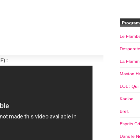
Program
Le Flamb
Desperat
F) :
La Flamm
Maxton Ha
LOL : Qui R
Kaeloo
Bref.
Esprits Cr
Dans le No