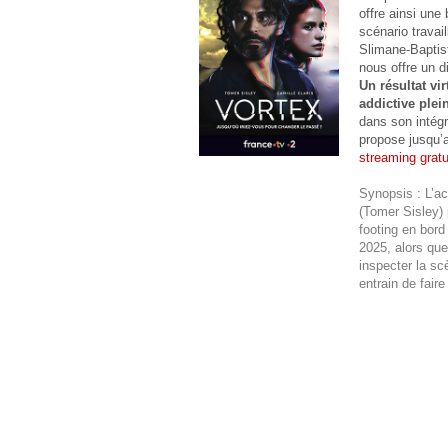
offre ainsi une
scénario travail
Slimane-Baptist
nous offre un d
Un résultat v
addictive plei
dans son intégr
propose jusqu’
streaming gratui
Synopsis : L’ac
(Tomer Sisley) 
footing en bord
2025, alors que
inspecter la scè
entrain de fair