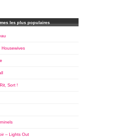
mes les plus populaires
eau
e Housewives
e
ll
it, Sort !
iminels
ir – Lights Out