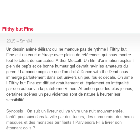
Filthy but Fine
2015 – 5mn04
Un dessin animé délirant qui ne manque pas de rythme ! Filthy but
Fine est un court-métrage avec pleins de références qui nous montre
tout le talent de son auteur Arthur Metcalf. Un film d’animation explosif
plein de pep’s et de bonne humeur qui devrait ravir les amateurs du
genre ! La bande originale que l’on doit à Dance with the Dead nous
immerge parfaitement dans cet univers un peu fou et décalé. On aime
! Filthy but Fine est diffusé gratuitement et légalement en intégralité
par son auteur via la plateforme Vimeo. Attention pour les plus jeunes,
certaines scènes un peu violentes sont de nature à heurter leur
sensibilité.
Synopsis : On suit un livreur qui va vivre une nuit mouvementée,
tantôt poursuivi dans la ville par des tueurs, des samouraïs, des héros
masqués et des monstres terrifiants ! Parviendra t-il à livrer son
étonnant colis ?