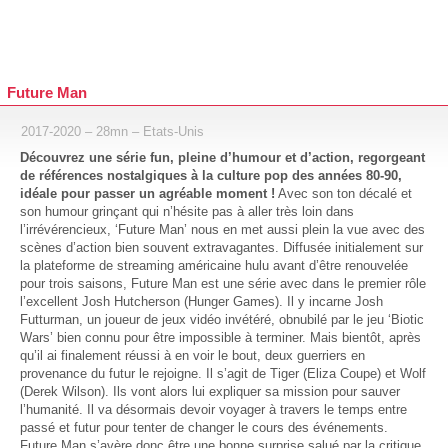
Future Man
2017-2020 – 28mn – Etats-Unis
Découvrez une série fun, pleine d’humour et d’action, regorgeant
de références nostalgiques à la culture pop des années 80-90,
idéale pour passer un agréable moment !
Avec son ton décalé et
son humour grinçant qui n’hésite pas à aller très loin dans
l’irrévérencieux, ‘Future Man’ nous en met aussi plein la vue avec des
scènes d’action bien souvent extravagantes. Diffusée initialement sur
la plateforme de streaming américaine hulu avant d’être renouvelée
pour trois saisons, Future Man est une série avec dans le premier rôle
l’excellent Josh Hutcherson (Hunger Games). Il y incarne Josh
Futturman, un joueur de jeux vidéo invétéré, obnubilé par le jeu ‘Biotic
Wars’ bien connu pour être impossible à terminer. Mais bientôt, après
qu’il ai finalement réussi à en voir le bout, deux guerriers en
provenance du futur le rejoigne. Il s’agit de Tiger (Eliza Coupe) et Wolf
(Derek Wilson). Ils vont alors lui expliquer sa mission pour sauver
l’humanité. Il va désormais devoir voyager à travers le temps entre
passé et futur pour tenter de changer le cours des événements.
Future Man s’avère donc être une bonne surprise salué par la critique