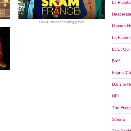
Le Flamb
Desperat
SKAM France streaming gratuit
Maxton Ha
La Flamm
LOL : Qui R
Bref.
Esprits Cr
Dans le No
HPI
The Escor
Siberia