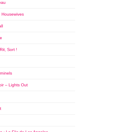
eau
e Housewives
ll
e
it, Sort !
iminels
ir – Lights Out
t