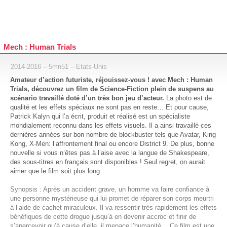
Mech : Human Trials
2014-2016 – 5mn51 – Etats-Unis
Amateur d’action futuriste, réjouissez-vous ! avec Mech : Human
Trials, découvrez un film de Science-Fiction plein de suspens au
scénario travaillé doté d’un très bon jeu d’acteur.
La photo est de
qualité et les effets spéciaux ne sont pas en reste… Et pour cause,
Patrick Kalyn qui l’a écrit, produit et réalisé est un spécialiste
mondialement reconnu dans les effets visuels. Il a ainsi travaillé ces
dernières années sur bon nombre de blockbuster tels que Avatar, King
Kong, X-Men: l’affrontement final ou encore District 9. De plus, bonne
nouvelle si vous n’êtes pas à l’aise avec la langue de Shakespeare,
des sous-titres en français sont disponibles ! Seul regret, on aurait
aimer que le film soit plus long…
Synopsis : Après un accident grave, un homme va faire confiance à
une personne mystérieuse qui lui promet de réparer son corps meurtri
à l’aide de cachet miraculeux. Il va ressentir très rapidement les effets
bénéfiques de cette drogue jusqu’à en devenir accroc et finir de
s’apercevoir qu’à cause d’elle, il menace l’humanité… Ce film est une