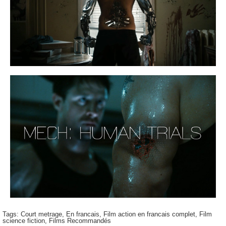
Tags:
Court metrage
,
En francais
,
Film action en francais complet
,
Film
science fiction
,
Films Recommandés